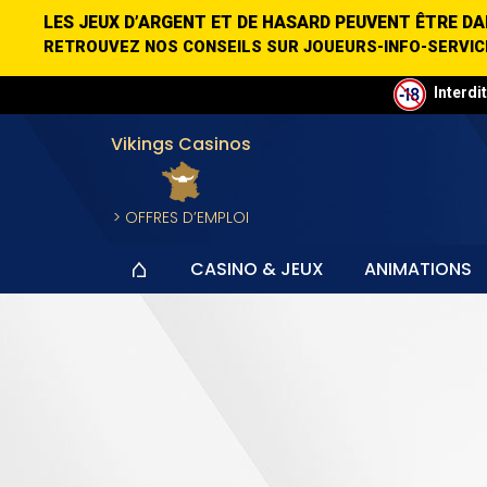
LES JEUX D’ARGENT ET DE HASARD PEUVENT ÊTRE DAN
RETROUVEZ NOS CONSEILS SUR JOUEURS-INFO-SERVICE.
Interdi
Vikings Casinos
> OFFRES D’EMPLOI
CASINO & JEUX
ANIMATIONS