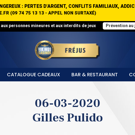
GEREUX : PERTES D’ARGENT, CONFLITS FAMILIAUX, ADDIC
FR (09 74 75 13 13 - APPEL NON SURTAXÉ)
t aux personnes mineures et aux interdits de jeux
Prévention au 
CATALOGUE CADEAUX
BAR & RESTAURANT
CO
06-03-2020
Gilles Pulido