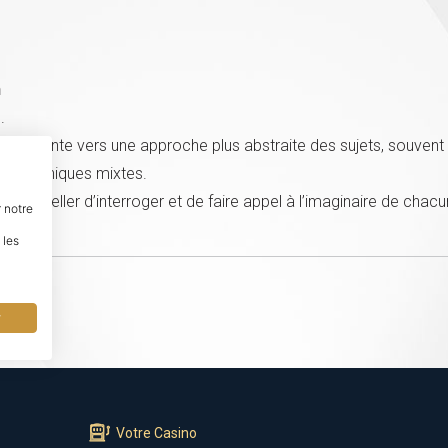
h
.
s s’oriente vers une approche plus abstraite des sujets, souvent t
es techniques mixtes.
d’interpeller d’interroger et de faire appel à l’imaginaire de chac
 notre
 les
r
Votre Casino