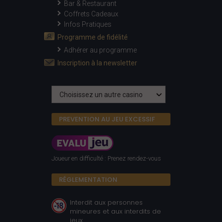
Bar & Restaurant
Coffrets Cadeaux
Infos Pratiques
Programme de fidélité
Adhérer au programme
Inscription à la newsletter
PREVENTION AU JEU EXCESSIF
Joueur en difficulté : Prenez rendez-vous
RÉGLEMENTATION
Interdit aux personnes
mineures et aux interdits de
jeux