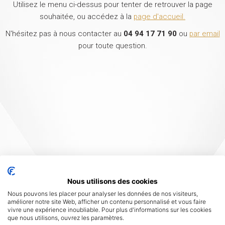
Utilisez le menu ci-dessus pour tenter de retrouver la page
souhaitée, ou accédez à la
page d'accueil.
N'hésitez pas à nous contacter au
04 94 17 71 90
ou
par email
pour toute question.
Nous utilisons des cookies
Nous pouvons les placer pour analyser les données de nos visiteurs,
améliorer notre site Web, afficher un contenu personnalisé et vous faire
vivre une expérience inoubliable. Pour plus d'informations sur les cookies
que nous utilisons, ouvrez les paramètres.